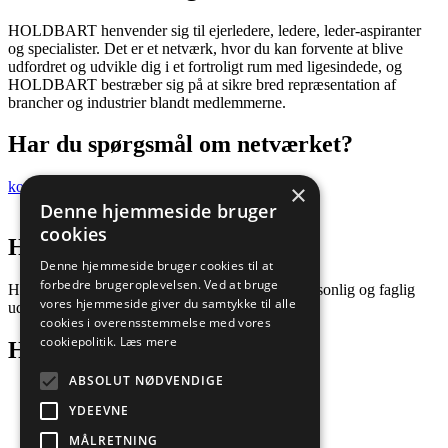
HOLDBART henvender sig til ejerledere, ledere, leder-aspiranter
og specialister. Det er et netværk, hvor du kan forvente at blive
udfordret og udvikle dig i et fortroligt rum med ligesindede, og
HOLDBART bestræber sig på at sikre bred repræsentation af
brancher og industrier blandt medlemmerne.
Har du spørgsmål om netværket?
kontakt@holdbart.dk
×
Denne hjemmeside bruger
cookies
Hvad er Holdbart
Denne hjemmeside bruger cookies til at
forbedre brugeroplevelsen. Ved at bruge
Holdbart er en netværksgruppe med fokus på personlig og faglig
vores hjemmeside giver du samtykke til alle
udvikling,
cookies i overensstemmelse med vores
cookiepolitik.
Læs mere
Holdbart netværk
ABSOLUT NØDVENDIGE
Netværksgruppe
YDEEVNE
Om Holdbart
MÅLRETNING