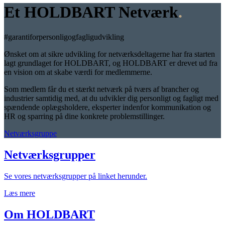
Et HOLDBART Netværk
.
#garantiforpersonligogfagligudvikling
Ønsket om at sikre udvikling for netværksdeltagerne har fra starten
lagt grundlaget for HOLDBART, og HOLDBART er drevet ud fra
en vision om at skabe værdi for medlemmerne.
Som medlem får du et stærkt netværk på tværs af brancher og
industrier samtidig med, at du udvikler dig personligt og fagligt med
spændende oplægsholdere, eksperter indenfor kommunikation og
HR og sparring på dine konkrete problemstillinger.
Netværksgruppe
Netværksgrupper
Se vores netværksgrupper på linket herunder.
Læs mere
Om HOLDBART